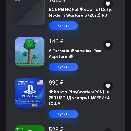
7620 ₽
ВСЕ РЕГИОНЫ 🔶⭐Call of Duty:
Modern Warfare 3 (2023) RU
Купить
140 ₽
⚡️ Terraria iPhone ios iPad
Appstore 🎁
Купить
990 ₽
💎 Карта PlayStation(PSN) 10-
250 USD (Доллары) АМЕРИКА
(США)
Купить
528 ₽