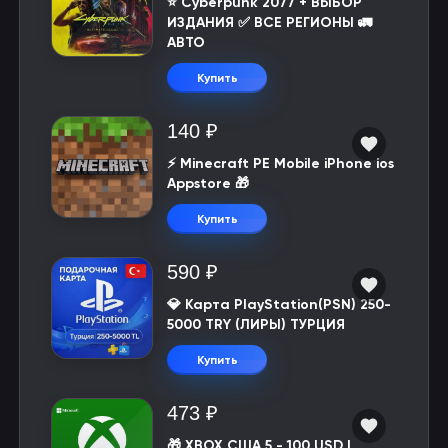
⭐ Cyberpunk 2077 + ВЫБОР
ИЗДАНИЯ ✅ ВСЕ РЕГИОНЫ 🚛
АВТО
Купить
140 ₽
⚡️ Minecraft PE Mobile iPhone ios
Appstore 🎁
Купить
590 ₽
💎 Карта PlayStation(PSN) 250-
5000 TRY (ЛИРЫ) ТУРЦИЯ
Купить
473 ₽
🎁 XBOX США 5 - 100 USD |