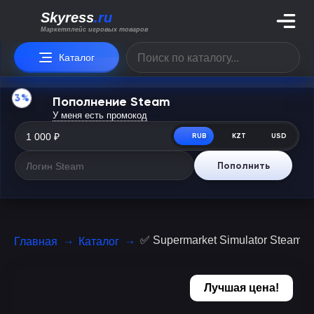
Skyress
.ru
Маркетплейс игровых товаров
Каталог
3%
Пополнение Steam
У меня есть промокод
RUB
KZT
USD
Пополнить
✅ Supermarket Simulator Steam
Главная
Каталог
Лучшая цена!