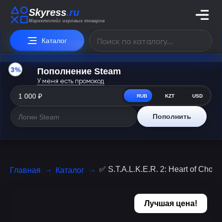
Skyress
.ru
Маркетплейс игровых товаров
Каталог
3%
Пополнение Steam
У меня есть промокод
RUB
KZT
USD
Пополнить
✅ S.T.A.L.K.E.R. 2: Heart of Chor
Главная
Каталог
Лучшая цена!