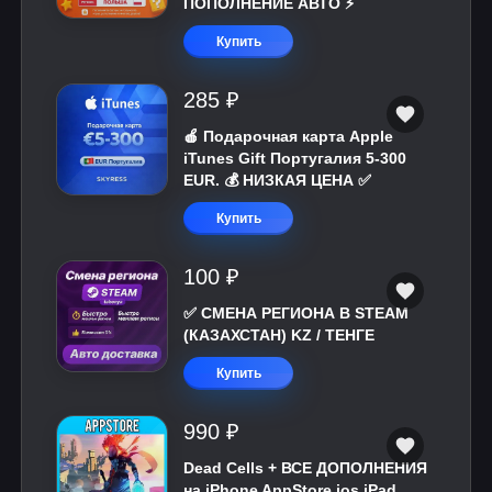
ПОПОЛНЕНИЕ АВТО ⚡
Купить
285 ₽
🍎 Подарочная карта Apple
iTunes Gift Португалия 5-300
EUR. 💰 НИЗКАЯ ЦЕНА ✅
Купить
100 ₽
✅ СМЕНА РЕГИОНА В STEAM
(КАЗАХСТАН) KZ / ТЕНГЕ
Купить
990 ₽
Dead Cells + ВСЕ ДОПОЛНЕНИЯ
на iPhone AppStore ios iPad