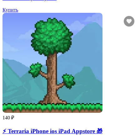
Купить
140 ₽
⚡️ Terraria iPhone ios iPad Appstore 🎁