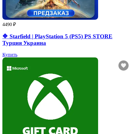
4490 ₽
🔷 Starfield | PlayStation 5 (PS5) PS STORE
Турция Украина
Купить