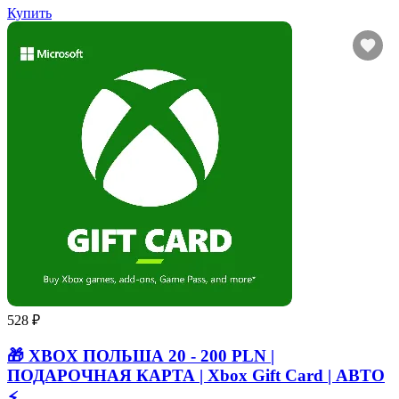
Купить
528 ₽
🎁 XBOX ПОЛЬША 20 - 200 PLN |
ПОДАРОЧНАЯ КАРТА | Xbox Gift Card | АВТО
⚡