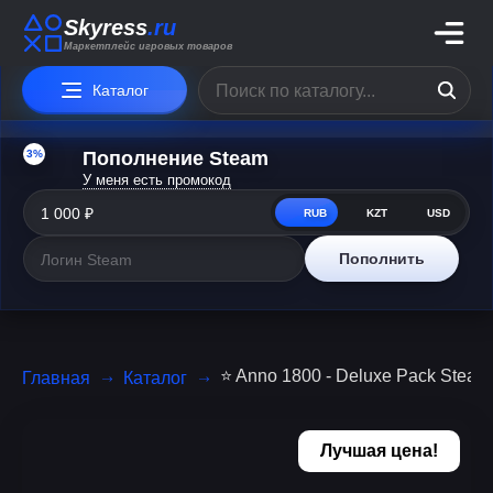
Skyress
.ru
Маркетплейс игровых товаров
Каталог
3%
Пополнение Steam
У меня есть промокод
RUB
KZT
USD
Пополнить
⭐ Anno 1800 - Deluxe Pack Ste
Главная
Каталог
Лучшая цена!