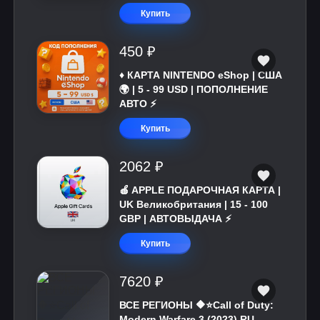
Купить
450 ₽
♦️ КАРТА NINTENDO eShop | США
🌍 | 5 - 99 USD | ПОПОЛНЕНИЕ
АВТО ⚡
Купить
2062 ₽
🍎 APPLE ПОДАРОЧНАЯ КАРТА |
UK Великобритания | 15 - 100
GBP | АВТОВЫДАЧА ⚡️
Купить
7620 ₽
ВСЕ РЕГИОНЫ 🔶⭐Call of Duty:
Modern Warfare 3 (2023) RU