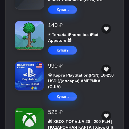
Купить
140 ₽
⚡️ Terraria iPhone ios iPad
Appstore 🎁
Купить
990 ₽
💎 Карта PlayStation(PSN) 10-250
USD (Доллары) АМЕРИКА
(США)
Купить
528 ₽
🎁 XBOX ПОЛЬША 20 - 200 PLN |
ПОДАРОЧНАЯ КАРТА | Xbox Gift