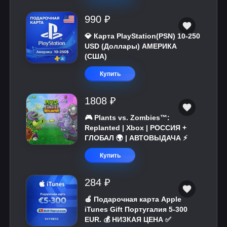
990 ₽
💎 Карта PlayStation(PSN) 10-250
USD (Доллары) АМЕРИКА
(США)
Купить
1808 ₽
🎮 Plants vs. Zombies™:
Replanted | Xbox | РОССИЯ +
ГЛОБАЛ 🌍 | АВТОВЫДАЧА ⚡
Купить
284 ₽
🍎 Подарочная карта Apple
iTunes Gift Португалия 5-300
EUR. 💰 НИЗКАЯ ЦЕНА ✅