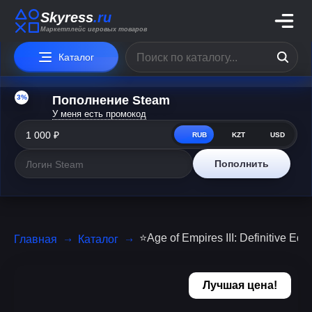
Skyress
.ru
Маркетплейс игровых товаров
Каталог
3%
Пополнение Steam
У меня есть промокод
RUB
KZT
USD
Пополнить
⭐️Age of Empires III: Definitive E
Главная
Каталог
Лучшая цена!