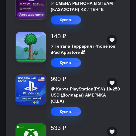
✅ СМЕНА РЕГИОНА В STEAM
(КАЗАХСТАН) KZ / ТЕНГЕ
Купить
140 ₽
⚡️ Terraria Террария iPhone ios
iPad Appstore 🎁
Купить
990 ₽
💎 Карта PlayStation(PSN) 10-250
USD (Доллары) АМЕРИКА
(США)
Купить
533 ₽