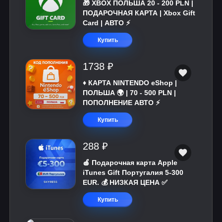
🎁 XBOX ПОЛЬША 20 - 200 PLN |
ПОДАРОЧНАЯ КАРТА | Xbox Gift
Card | АВТО ⚡
Купить
1738 ₽
♦️ КАРТА NINTENDO eShop |
ПОЛЬША 🌍 | 70 - 500 PLN |
ПОПОЛНЕНИЕ АВТО ⚡
Купить
288 ₽
🍎 Подарочная карта Apple
iTunes Gift Португалия 5-300
EUR. 💰 НИЗКАЯ ЦЕНА ✅
Купить