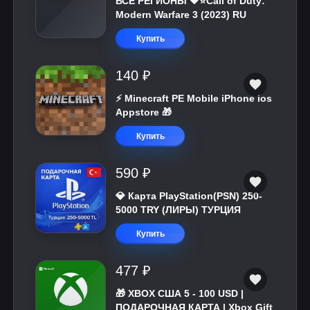
ВСЕ РЕГИОНЫ 🔶⭐Call of Duty:
Modern Warfare 3 (2023) RU
Купить
140 ₽
⚡️ Minecraft PE Mobile iPhone ios
Appstore 🎁
Купить
590 ₽
💎 Карта PlayStation(PSN) 250-
5000 TRY (ЛИРЫ) ТУРЦИЯ
Купить
477 ₽
🎁 XBOX США 5 - 100 USD |
ПОДАРОЧНАЯ КАРТА | Xbox Gift