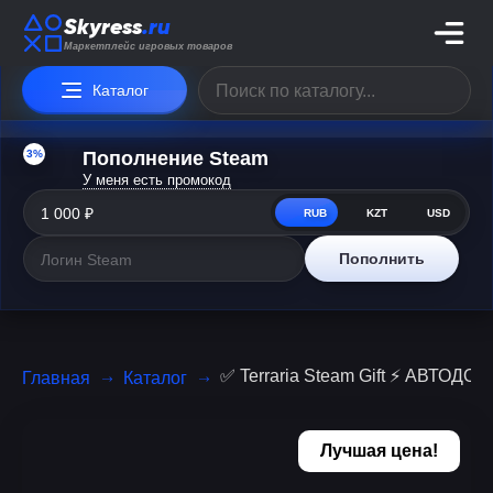
Skyress
.ru
Маркетплейс игровых товаров
Каталог
3%
Пополнение Steam
У меня есть промокод
RUB
KZT
USD
Пополнить
✅ Terraria Steam Gift ⚡ АВТОД
Главная
Каталог
Лучшая цена!