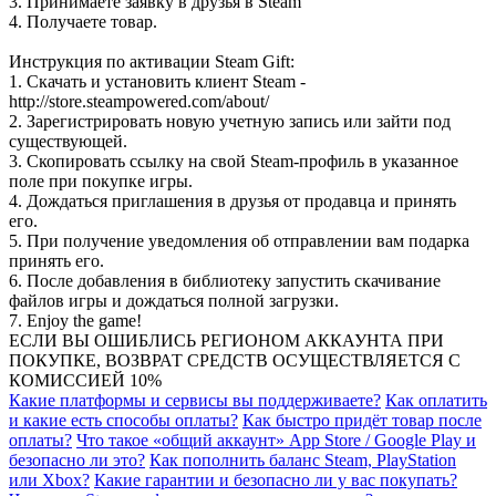
3. Принимаете заявку в друзья в Steam
4. Получаете товар.
Инструкция по активации Steam Gift:
1. Скачать и установить клиент Steam -
http://store.steampowered.com/about/
2. Зарегистрировать новую учетную запись или зайти под
существующей.
3. Скопировать ссылку на свой Steam-профиль в указанное
поле при покупке игры.
4. Дождаться приглашения в друзья от продавца и принять
его.
5. При получение уведомления об отправлении вам подарка
принять его.
6. После добавления в библиотеку запустить скачивание
файлов игры и дождаться полной загрузки.
7. Enjoy the game!
ЕСЛИ ВЫ ОШИБЛИСЬ РЕГИОНОМ АККАУНТА ПРИ
ПОКУПКЕ, ВОЗВРАТ СРЕДСТВ ОСУЩЕСТВЛЯЕТСЯ С
КОМИССИЕЙ 10%
Какие платформы и сервисы вы поддерживаете?
Как оплатить
и какие есть способы оплаты?
Как быстро придёт товар после
оплаты?
Что такое «общий аккаунт» App Store / Google Play и
безопасно ли это?
Как пополнить баланс Steam, PlayStation
или Xbox?
Какие гарантии и безопасно ли у вас покупать?