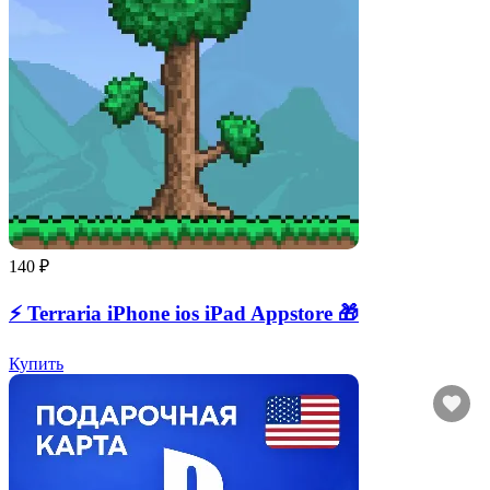
140 ₽
⚡️ Terraria iPhone ios iPad Appstore 🎁
Купить