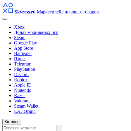
Skyress
.ru
Маркетплейс игровых товаров
Xbox
Донат мобильных игр
Steam
Google Play
App Store
Battle.net
iTunes
Telegram
PlayStation
Discord
Roblox
Apple ID
Nintendo
Razer
Valorant
Steam Wallet
EA / Origin
Каталог