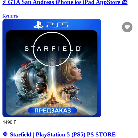
⚡️ GTA San Andreas iPhone ios iPad AppStore 🎁
Купить
4490 ₽
🔷 Starfield | PlayStation 5 (PS5) PS STORE