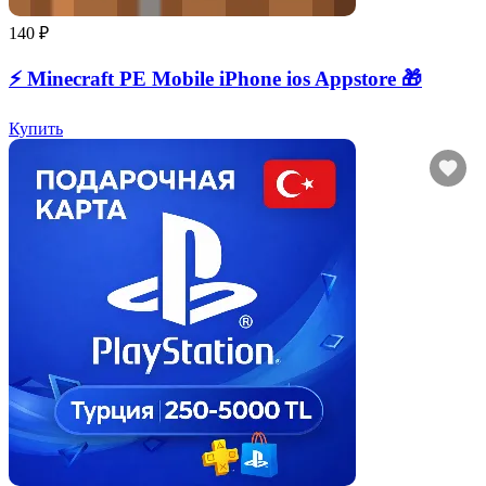
140 ₽
⚡️ Minecraft PE Mobile iPhone ios Appstore 🎁
Купить