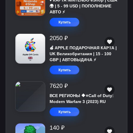
♦️ КАРТА NINTENDO eShop | США
🌍 | 5 - 99 USD | ПОПОЛНЕНИЕ
АВТО ⚡
Купить
2050 ₽
🍎 APPLE ПОДАРОЧНАЯ КАРТА |
UK Великобритания | 15 - 100
GBP | АВТОВЫДАЧА ⚡️
Купить
7620 ₽
ВСЕ РЕГИОНЫ 🔶⭐Call of Duty:
Modern Warfare 3 (2023) RU
Купить
140 ₽