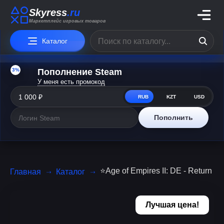
Skyress
.ru
Маркетплейс игровых товаров
Каталог
3%
Пополнение Steam
У меня есть промокод
RUB
KZT
USD
Пополнить
⭐Age of Empires II: DE - Return 
Главная
Каталог
Лучшая цена!