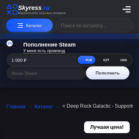
Skyress
.ru
Маркетплейс игровых товаров
Каталог
3%
Пополнение Steam
У меня есть промокод
RUB
KZT
USD
Пополнить
⭐️ Deep Rock Galactic - Supporte
Главная
Каталог
Лучшая цена!