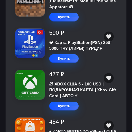
⚡️ Minecraft PE Mobile iPhone ios
Appstore 🎁
Купить
590 ₽
💎 Карта PlayStation(PSN) 250-
5000 TRY (ЛИРЫ) ТУРЦИЯ
Купить
477 ₽
🎁 XBOX США 5 - 100 USD |
ПОДАРОЧНАЯ КАРТА | Xbox Gift
Card | АВТО ⚡
Купить
454 ₽
♦️ КАРТА NINTENDO eShop | США