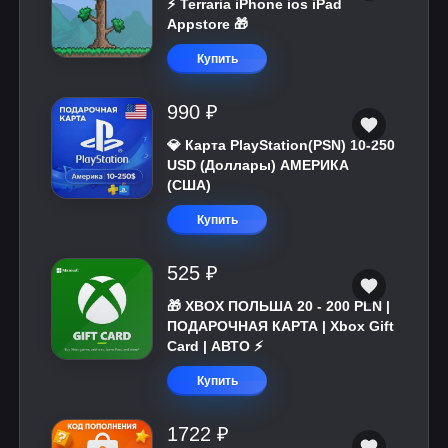
⚡️ Terraria iPhone ios iPad
Appstore 🎁
Купить
990 ₽
💎 Карта PlayStation(PSN) 10-250
USD (Доллары) АМЕРИКА
(США)
Купить
525 ₽
🎁 XBOX ПОЛЬША 20 - 200 PLN |
ПОДАРОЧНАЯ КАРТА | Xbox Gift
Card | АВТО ⚡
Купить
1722 ₽