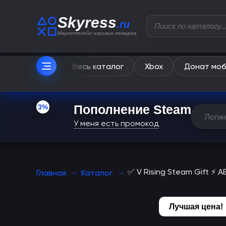
Skyress
.ru
Маркетплейс игровых товаров
Весь каталог
Xbox
Донат моб
Пополнение Steam
3%
У меня есть промокод
✅ V Rising Steam Gift 
Главная
Каталог
Лучшая цена!