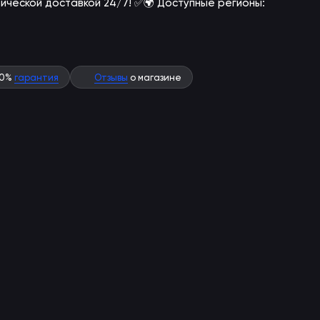
атической доставкой 24/7! ✅
🌍 Доступные регионы:
00%
гарантия
Отзывы
о магазине