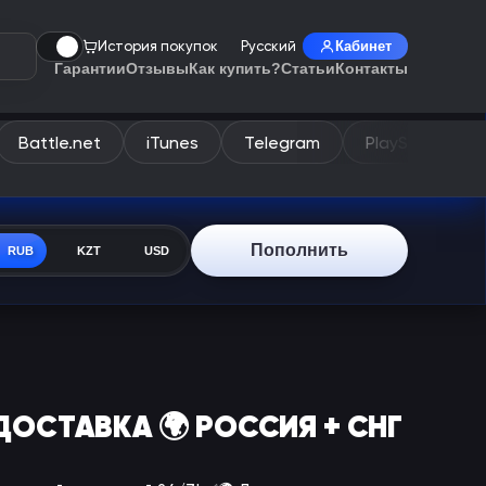
История покупок
Русский
Кабинет
Гарантии
Отзывы
Как купить?
Статьи
Контакты
Battle.net
iTunes
Telegram
PlayStation
Пополнить
RUB
KZT
USD
ТОДОСТАВКА 🌍 РОССИЯ + СНГ