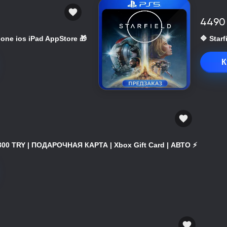
4490
hone ios iPad AppStore 🎁
🔷 Star
К
300 TRY | ПОДАРОЧНАЯ КАРТА | Xbox Gift Card | АВТО ⚡