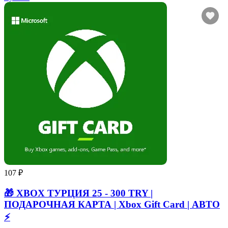
107 ₽
🎁 XBOX ТУРЦИЯ 25 - 300 TRY |
ПОДАРОЧНАЯ КАРТА | Xbox Gift Card | АВТО
⚡