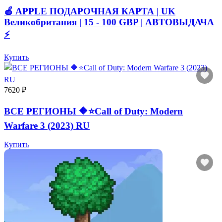
🍎 APPLE ПОДАРОЧНАЯ КАРТА | UK
Великобритания | 15 - 100 GBP | АВТОВЫДАЧА
⚡️
Купить
7620 ₽
ВСЕ РЕГИОНЫ 🔶⭐Call of Duty: Modern
Warfare 3 (2023) RU
Купить