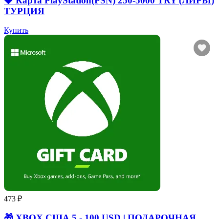
💎 Карта PlayStation(PSN) 250-5000 TRY (ЛИРЫ)
ТУРЦИЯ
Купить
473 ₽
🎁 XBOX США 5 - 100 USD | ПОДАРОЧНАЯ