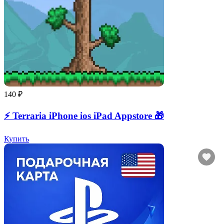
140 ₽
⚡️ Terraria iPhone ios iPad Appstore 🎁
Купить