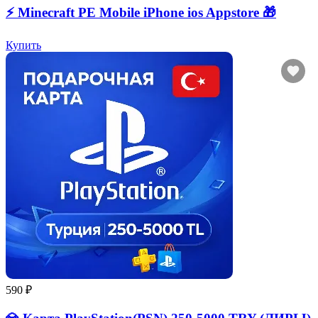
⚡️ Minecraft PE Mobile iPhone ios Appstore 🎁
Купить
590 ₽