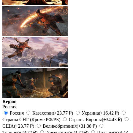
Region
Россия
Россия
Казахстан
(+23.77 ₽)
Украина
(+16.42 ₽)
Страны СНГ (Кроме РФ/РБ)
Страны Европы
(+34.43 ₽)
США
(+23.77 ₽)
Великобритания
(+31.38 ₽)
Турция
(+23.77 ₽)
Аргентина
(+23.77 ₽)
Польша
(+34.43