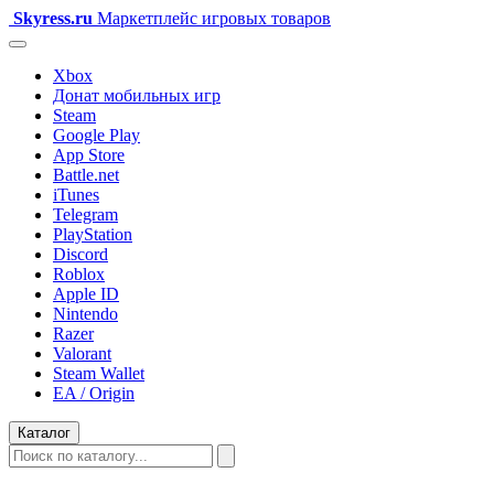
Skyress
.ru
Маркетплейс игровых товаров
Xbox
Донат мобильных игр
Steam
Google Play
App Store
Battle.net
iTunes
Telegram
PlayStation
Discord
Roblox
Apple ID
Nintendo
Razer
Valorant
Steam Wallet
EA / Origin
Каталог