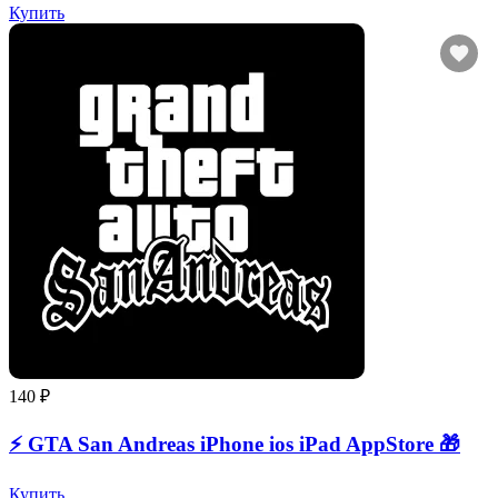
Купить
140 ₽
⚡️ GTA San Andreas iPhone ios iPad AppStore 🎁
Купить