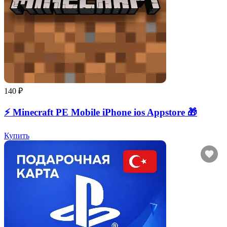
140 ₽
⚡️ Minecraft PE Mobile iPhone ios Appstore 🎁
Купить