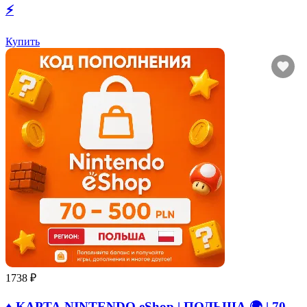
⚡
Купить
1738 ₽
♦️ КАРТА NINTENDO eShop | ПОЛЬША 🌍 | 70 -