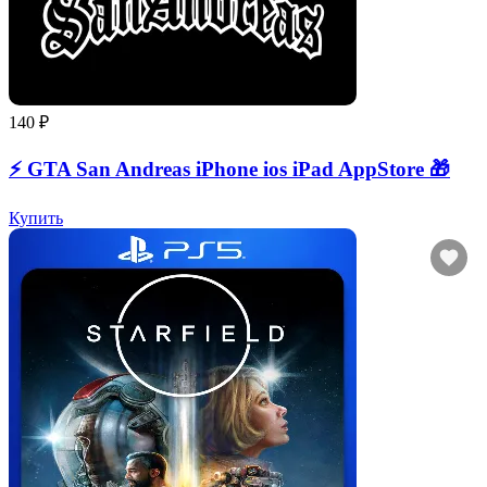
140 ₽
⚡️ GTA San Andreas iPhone ios iPad AppStore 🎁
Купить