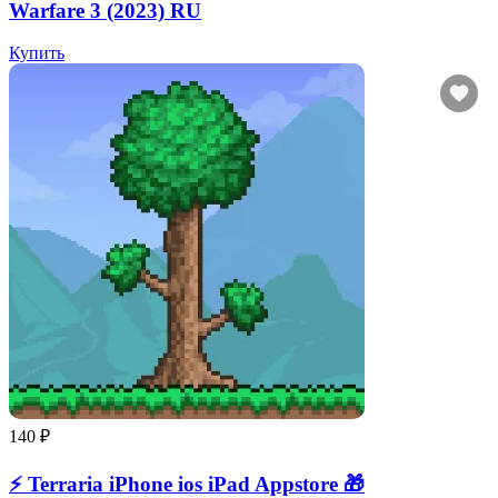
Warfare 3 (2023) RU
Купить
140 ₽
⚡️ Terraria iPhone ios iPad Appstore 🎁