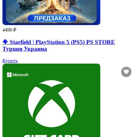
4490 ₽
🔷 Starfield | PlayStation 5 (PS5) PS STORE
Турция Украина
Купить