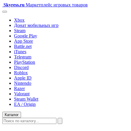
Skyress
.ru
Маркетплейс игровых товаров
Xbox
Донат мобильных игр
Steam
Google Play
App Store
Battle.net
iTunes
Telegram
PlayStation
Discord
Roblox
Apple ID
Nintendo
Razer
Valorant
Steam Wallet
EA / Origin
Каталог