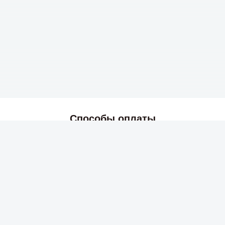
Способы оплаты
2026 © Skyress — маркетплейс игровых товаров.
Все права защищены.
Информация
Политика возврата и обмена