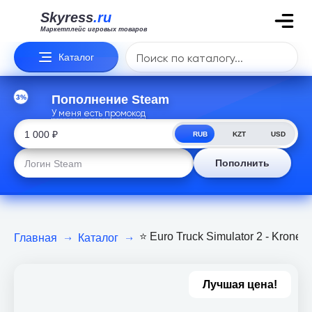
Skyress
.ru
Маркетплейс игровых товаров
Каталог
3%
Пополнение Steam
У меня есть промокод
RUB
KZT
USD
Пополнить
⭐️ Euro Truck Simulator 2 - Krone
Главная
Каталог
Лучшая цена!