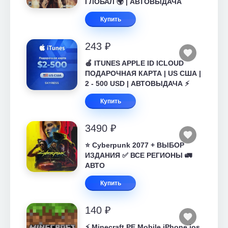
ГЛОБАЛ 🌍 | АВТОВЫДАЧА
Купить
243 ₽
🍎 ITUNES APPLE ID ICLOUD
ПОДАРОЧНАЯ КАРТА | US США |
2 - 500 USD | АВТОВЫДАЧА ⚡️
Купить
3490 ₽
⭐ Cyberpunk 2077 + ВЫБОР
ИЗДАНИЯ ✅ ВСЕ РЕГИОНЫ 🚛
АВТО
Купить
140 ₽
⚡️ Minecraft PE Mobile iPhone ios