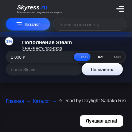
Skyress
.ru
Маркетплейс игровых товаров
Каталог
3%
Пополнение Steam
У меня есть промокод
RUB
KZT
USD
Пополнить
⭐️ Dead by Daylight Sadako Ris
Главная
Каталог
Лучшая цена!