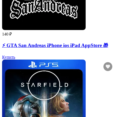
140 ₽
⚡️ GTA San Andreas iPhone ios iPad AppStore 🎁
Купить