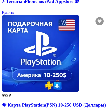
⚡️ Terraria iPhone ios iPad Appstore 🎁
Купить
990 ₽
💎 Карта PlayStation(PSN) 10-250 USD (Доллары)