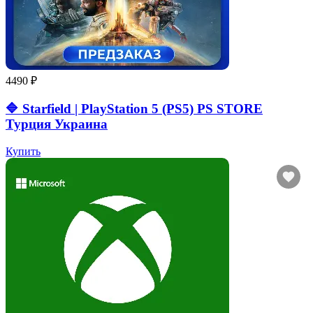
4490 ₽
🔷 Starfield | PlayStation 5 (PS5) PS STORE
Турция Украина
Купить