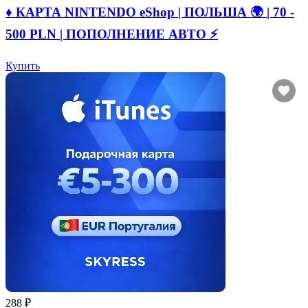
♦️ КАРТА NINTENDO eShop | ПОЛЬША 🌍 | 70 -
500 PLN | ПОПОЛНЕНИЕ АВТО ⚡
Купить
288 ₽