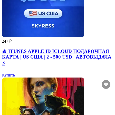
247 ₽
🍎 ITUNES APPLE ID ICLOUD ПОДАРОЧНАЯ
КАРТА | US США | 2 - 500 USD | АВТОВЫДАЧА
⚡️
Купить