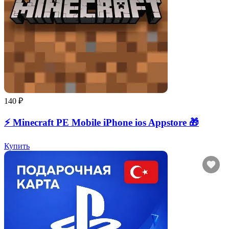
140 ₽
⚡️ Minecraft PE Mobile iPhone ios Appstore 🎁
Купить