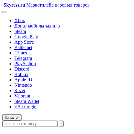
Skyress
.ru
Маркетплейс игровых товаров
Xbox
Донат мобильных игр
Steam
Google Play
App Store
Battle.net
iTunes
Telegram
PlayStation
Discord
Roblox
Apple ID
Nintendo
Razer
Valorant
Steam Wallet
EA / Origin
Каталог