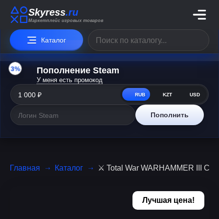
Skyress
.ru
Маркетплейс игровых товаров
Каталог
3%
Пополнение Steam
У меня есть промокод
RUB
KZT
USD
Пополнить
Главная
Каталог
⚔️ Total War WARHAMMER III Ch
Лучшая цена!