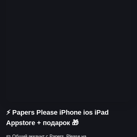
⚡️ Papers Please iPhone ios iPad
Appstore + подарок 🎁
✏️ Общий аккаунт с Papers, Please на