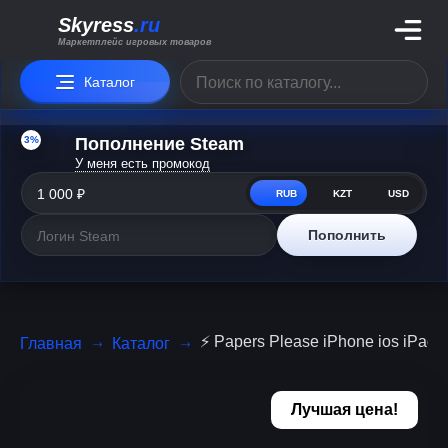
Skyress
.ru
Маркетплейс игровых товаров
Каталог
3%
Пополнение Steam
У меня есть промокод
RUB
KZT
USD
Пополнить
⚡️ Papers Please iPhone ios iPad 
Главная
Каталог
Лучшая цена!