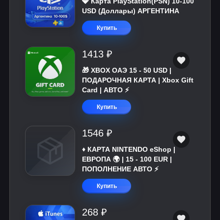
💎 Карта PlayStation(PSN) 10-100
USD (Доллары) АРГЕНТИНА
Купить
1413 ₽
🎁 XBOX ОАЭ 15 - 50 USD |
ПОДАРОЧНАЯ КАРТА | Xbox Gift
Card | АВТО ⚡
Купить
1546 ₽
♦️ КАРТА NINTENDO eShop |
ЕВРОПА 🌍 | 15 - 100 EUR |
ПОПОЛНЕНИЕ АВТО ⚡
Купить
268 ₽