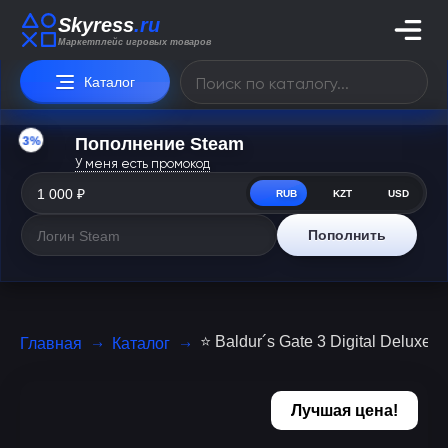
Skyress
.ru
Маркетплейс игровых товаров
Каталог
3%
Пополнение Steam
У меня есть промокод
RUB
KZT
USD
Пополнить
⭐ Baldur´s Gate 3 Digital Deluxe
Главная
Каталог
Лучшая цена!