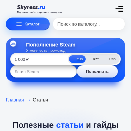
Skyress
.ru
Маркетплейс игровых товаров
Каталог
3%
Пополнение Steam
У меня есть промокод
RUB
KZT
USD
Пополнить
Главная
Статьи
Полезные
статьи
и гайды