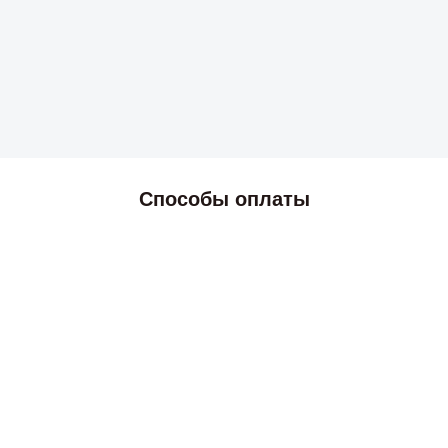
Способы оплаты
2026 © Skyress — маркетплейс игровых товаров.
Все права защищены.
Информация
Политика возврата и обмена
Публичная оферта
Политика конфиденциальности