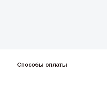
Способы оплаты
2026 © Skyress — маркетплейс игровых товаров.
Все права защищены.