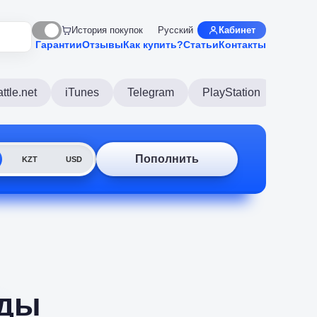
История покупок
Русский
Кабинет
Гарантии
Отзывы
Как купить?
Статьи
Контакты
ttle.net
iTunes
Telegram
PlayStation
Disco
Пополнить
KZT
USD
йды