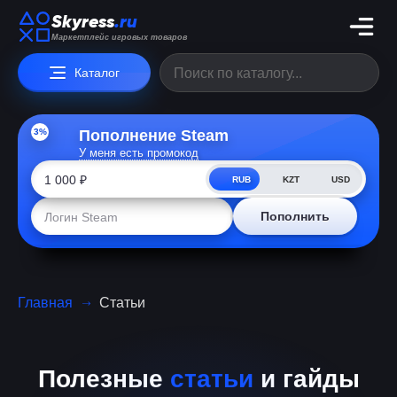
Skyress
.ru
Маркетплейс игровых товаров
Каталог
3%
Пополнение Steam
У меня есть промокод
RUB
KZT
USD
Пополнить
Главная
Статьи
Полезные
статьи
и гайды