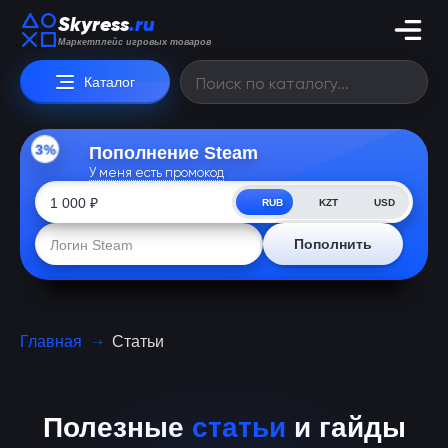
Skyress
.ru
Маркетплейс игровых товаров
Каталог
3%
Пополнение Steam
У меня есть промокод
RUB
KZT
USD
Пополнить
Главная
Статьи
Полезные
статьи
и гайды