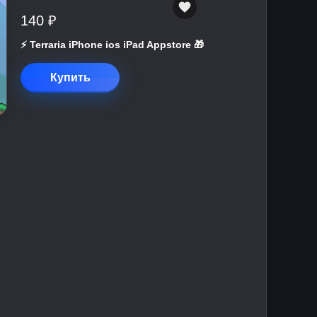
140 ₽
⚡️ Terraria iPhone ios iPad Appstore 🎁
Купить