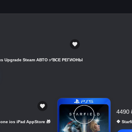
atus Upgrade Steam АВТО ✅ВСЕ РЕГИОНЫ
4490 
hone ios iPad AppStore 🎁
🔷 Star