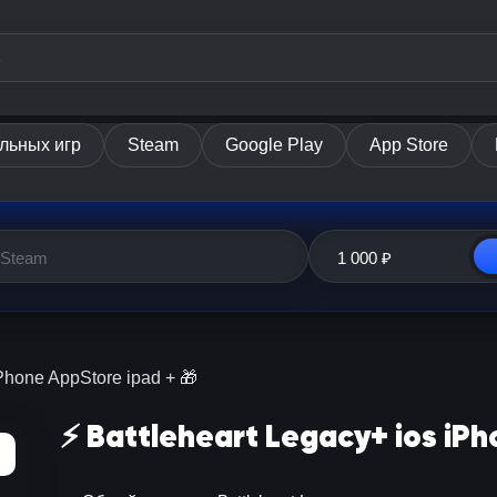
льных игр
Steam
Google Play
App Store
iPhone AppStore ipad + 🎁
⚡️ Battleheart Legacy+ ios iP