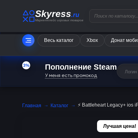
Skyress
.ru
Маркетплейс игровых товаров
Весь каталог
Xbox
Донат моби
Пополнение Steam
3%
У меня есть промокод
⚡️ Battleheart Legacy+ ios 
Главная
Каталог
Лучшая цена!