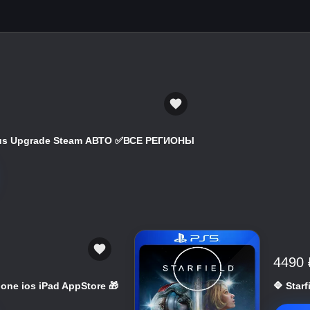
atus Upgrade Steam АВТО ✅ВСЕ РЕГИОНЫ
4490 
hone ios iPad AppStore 🎁
🔷 Star