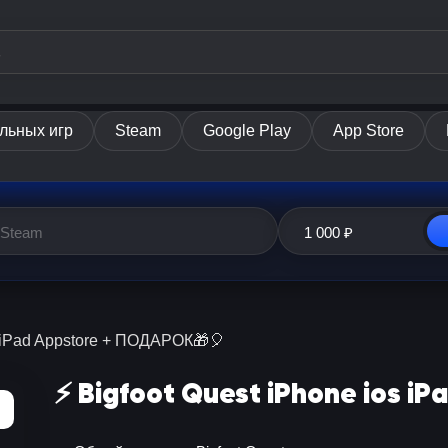
льных игр
Steam
Google Play
App Store
os iPad Appstore + ПОДАРОК🎁🎈
⚡️ Bigfoot Quest iPhone ios 