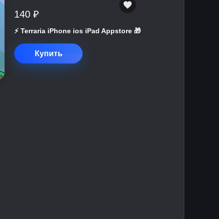
140 ₽
⚡️ Terraria iPhone ios iPad Appstore 🎁
Купить