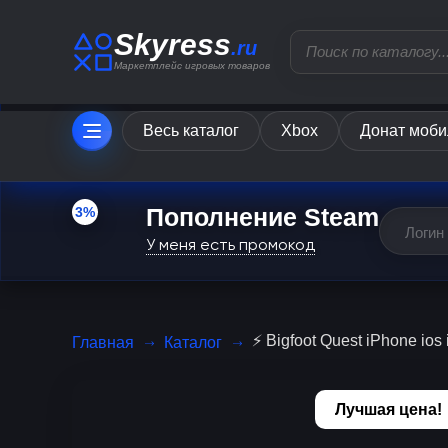
Skyress
.ru
Маркетплейс игровых товаров
Весь каталог
Xbox
Донат моби
Пополнение Steam
3%
У меня есть промокод
⚡️ Bigfoot Quest iPhone i
Главная
Каталог
Лучшая цена!