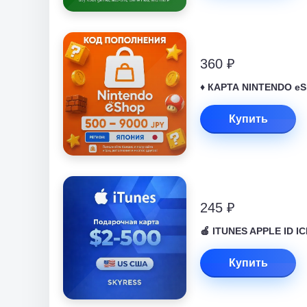
360 ₽
♦️ КАРТА NINTENDO eS
Купить
245 ₽
🍎 ITUNES APPLE ID 
Купить