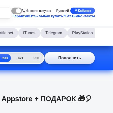
История покупок
Русский
Кабинет
Гарантии
Отзывы
Как купить?
Статьи
Контакты
ttle.net
iTunes
Telegram
PlayStation
Disco
Пополнить
RUB
KZT
USD
ad Appstore + ПОДАРОК 🎁🎈