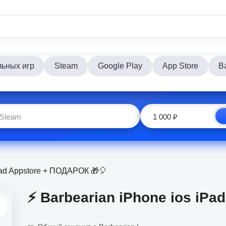
льных игр
Steam
Google Play
App Store
Ba
iPad Appstore + ПОДАРОК 🎁🎈
⚡️ Barbearian iPhone ios iP