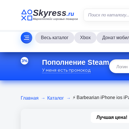
Skyress
.ru
Маркетплейс игровых товаров
Весь каталог
Xbox
Донат моби
Пополнение Steam
3%
У меня есть промокод
⚡️ Barbearian iPhone ios 
Главная
Каталог
Лучшая цена!