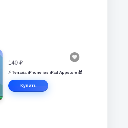
140 ₽
⚡️ Terraria iPhone ios iPad Appstore 🎁
Купить