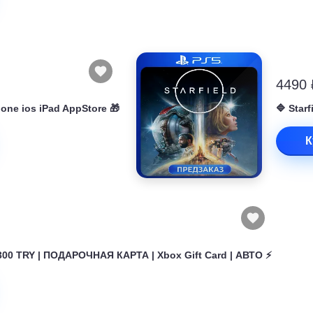
4490 
hone ios iPad AppStore 🎁
🔷 Star
К
300 TRY | ПОДАРОЧНАЯ КАРТА | Xbox Gift Card | АВТО ⚡