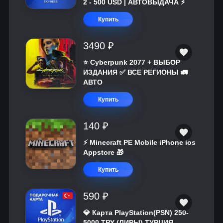
2 - 500 USD | АВТОВЫДАЧА ⚡️
Купить
3490 ₽
⭐ Cyberpunk 2077 + ВЫБОР
ИЗДАНИЯ ✅ ВСЕ РЕГИОНЫ 🚛
АВТО
Купить
140 ₽
⚡️ Minecraft PE Mobile iPhone ios
Appstore 🎁
Купить
590 ₽
💎 Карта PlayStation(PSN) 250-
5000 TRY (ЛИРЫ) ТУРЦИЯ