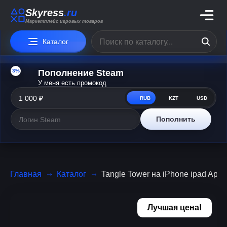
Skyress
.ru
Маркетплейс игровых товаров
Каталог
3%
Пополнение Steam
У меня есть промокод
RUB
KZT
USD
Пополнить
Главная
Каталог
Tangle Tower на iPhone ipad App
Лучшая цена!