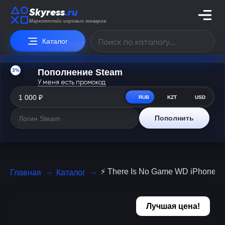
Skyress
.ru
Маркетплейс игровых товаров
Каталог
3%
Пополнение Steam
У меня есть промокод
RUB
KZT
USD
Пополнить
⚡️ There Is No Game WD iPhone io
Главная
Каталог
Лучшая цена!