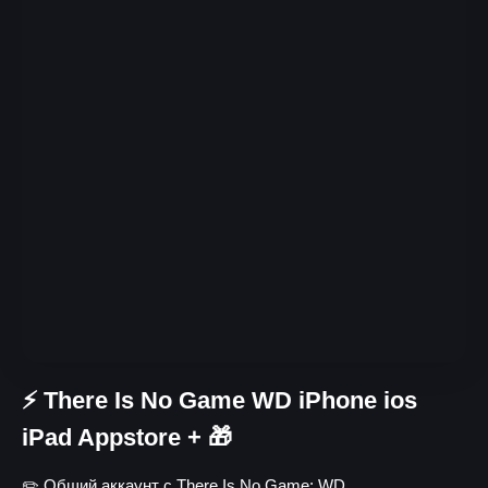
⚡️ There Is No Game WD iPhone ios
iPad Appstore + 🎁
✏️ Общий аккаунт с There Is No Game: WD