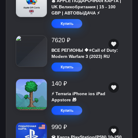
🍎 APPLE ПОДАРОЧНАЯ КАРТА |
UK Великобритания | 15 - 100
GBP | АВТОВЫДАЧА ⚡️
Купить
7620 ₽
ВСЕ РЕГИОНЫ 🔶⭐Call of Duty:
Modern Warfare 3 (2023) RU
Купить
140 ₽
⚡️ Terraria iPhone ios iPad
Appstore 🎁
Купить
990 ₽
💎 Карта PlayStation(PSN) 10-250