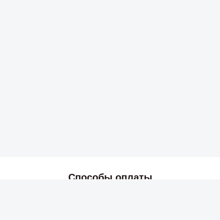
Способы оплаты
2026 © Skyress — маркетплейс игровых товаров.