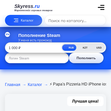
Skyress
.ru
Маркетплейс игровых товаров
Каталог
3%
Пополнение Steam
У меня есть промокод
RUB
KZT
USD
Пополнить
⚡️ Papa's Pizzeria HD iPhone ios i
Главная
Каталог
Лучшая цена!