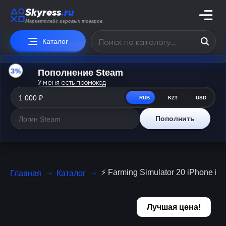
Skyress
.ru
Маркетплейс игровых товаров
Каталог
3%
Пополнение Steam
У меня есть промокод
RUB
KZT
USD
Пополнить
⚡️ Farming Simulator 20 iPhone ios
Главная
Каталог
Лучшая цена!