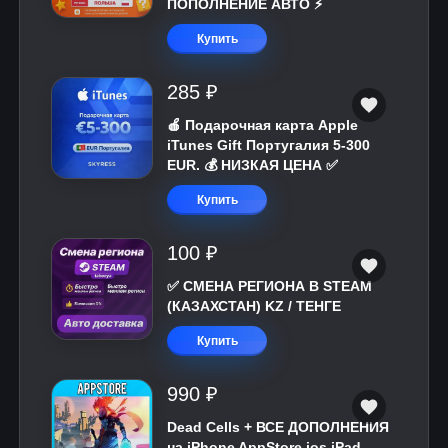
ПОПОЛНЕНИЕ АВТО ⚡
Купить
285 ₽
🍎 Подарочная карта Apple
iTunes Gift Португалия 5-300
EUR. 💰 НИЗКАЯ ЦЕНА ✅
Купить
100 ₽
✅ СМЕНА РЕГИОНА В STEAM
(КАЗАХСТАН) KZ / ТЕНГЕ
Купить
990 ₽
Dead Cells + ВСЕ ДОПОЛНЕНИЯ
на iPhone AppStore ios iPad