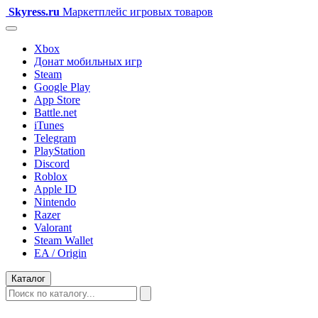
Skyress
.ru
Маркетплейс игровых товаров
Xbox
Донат мобильных игр
Steam
Google Play
App Store
Battle.net
iTunes
Telegram
PlayStation
Discord
Roblox
Apple ID
Nintendo
Razer
Valorant
Steam Wallet
EA / Origin
Каталог