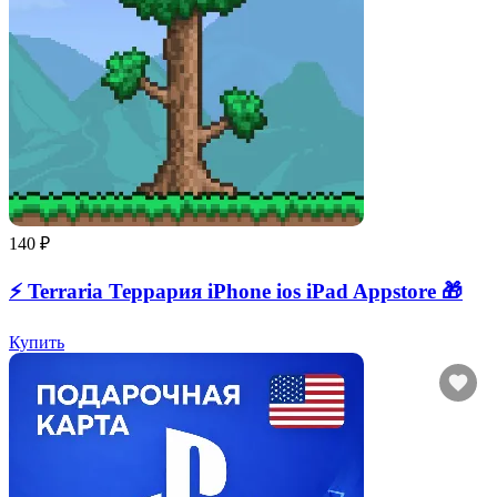
140 ₽
⚡️ Terraria Террария iPhone ios iPad Appstore 🎁
Купить