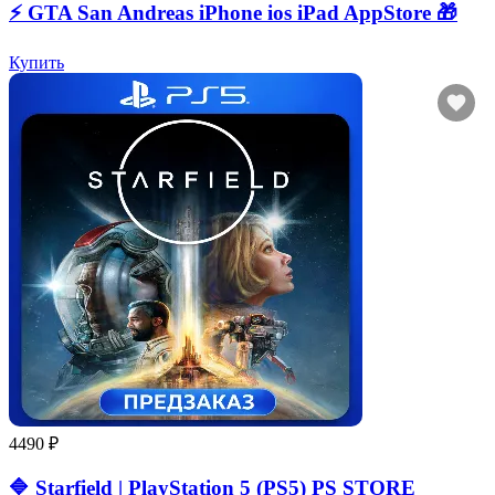
⚡️ GTA San Andreas iPhone ios iPad AppStore 🎁
Купить
4490 ₽
🔷 Starfield | PlayStation 5 (PS5) PS STORE