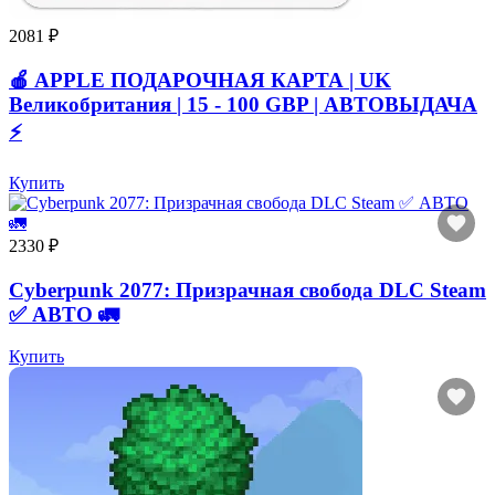
2081 ₽
🍎 APPLE ПОДАРОЧНАЯ КАРТА | UK
Великобритания | 15 - 100 GBP | АВТОВЫДАЧА
⚡️
Купить
2330 ₽
Cyberpunk 2077: Призрачная свобода DLC Steam
✅ АВТО 🚛
Купить