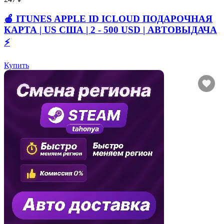
🍎 ITUNES APPLE ID ICLOUD ПОДАРОЧНАЯ
КАРТА | US США | 2 - 500 USD | АВТОВЫДАЧА
⚡️
Купить