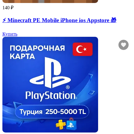
140 ₽
⚡️ Minecraft PE Mobile iPhone ios Appstore 🎁
Купить