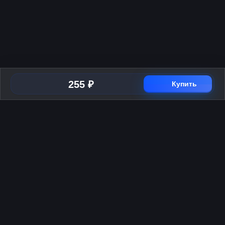
255 ₽
Купить
Способы оплаты
2026 © Skyress — маркетплейс игровых товаров.
Все права защищены.
Информация
Политика возврата и обмена
Публичная оферта
Политика конфиденциальности