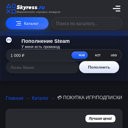
Skyress
.ru
Маркетплейс игровых товаров
Каталог
3%
Пополнение Steam
У меня есть промокод
RUB
KZT
USD
Пополнить
💳 ПОКУПКА ИГР/ПОДПИСКИ P
Главная
Каталог
Лучшая цена!