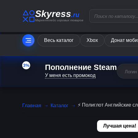
Skyress
.ru
Маркетплейс игровых товаров
Весь каталог
Xbox
Донат моби
Пополнение Steam
3%
У меня есть промокод
⚡️ Полиглот Английские сл
Главная
Каталог
Лучшая цена!