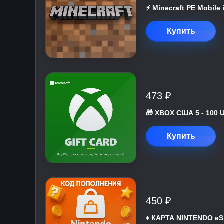
⚡️ Minecraft PE Mobile
Купить
473 ₽
🎁 XBOX США 5 - 100 
Купить
450 ₽
♦️ КАРТА NINTENDO eS