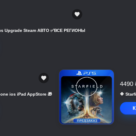
atus Upgrade Steam АВТО ✅ВСЕ РЕГИОНЫ
4490 
hone ios iPad AppStore 🎁
🔷 Star
К