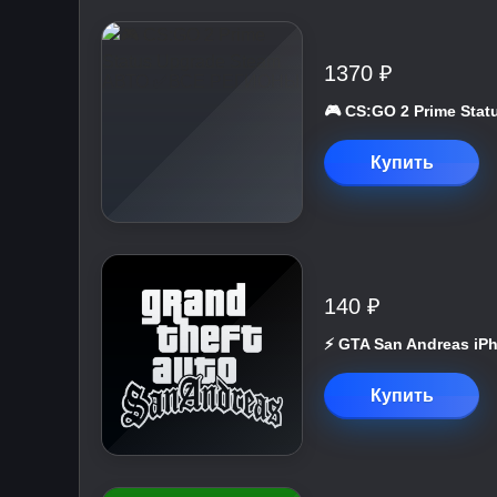
1370 ₽
🎮 CS:GO 2 Prime St
Купить
140 ₽
⚡️ GTA San Andreas iP
Купить