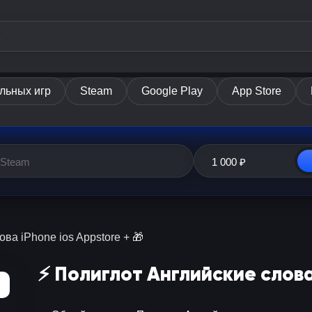
льных игр
Steam
Google Play
App Store
ова iPhone ios Appstore + 🎁
⚡️ Полиглот Английские слова