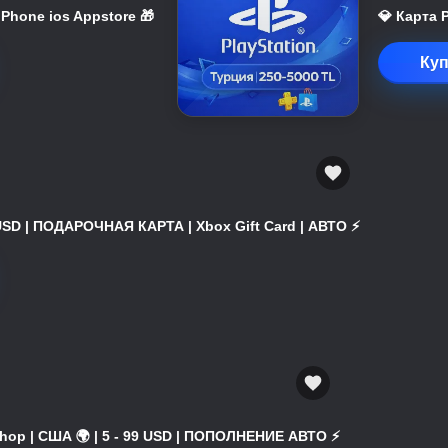
 iPhone ios Appstore 🎁
💎 Карта 
Куп
USD | ПОДАРОЧНАЯ КАРТА | Xbox Gift Card | АВТО ⚡
hop | США 🌍 | 5 - 99 USD | ПОПОЛНЕНИЕ АВТО ⚡