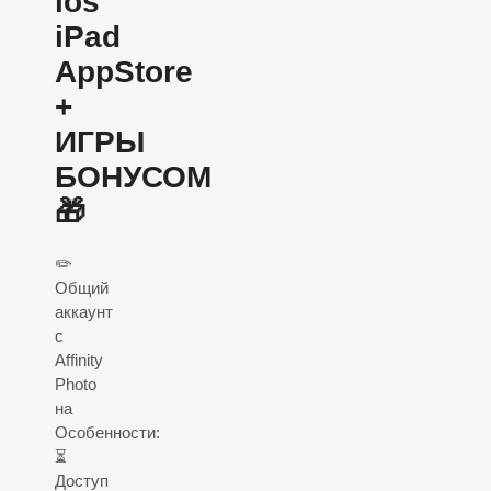
ios
iPad
AppStore
+
ИГРЫ
БОНУСОМ
🎁
✏️
Общий
аккаунт
с
Affinity
Photo
на
Особенности:
⏳
Доступ