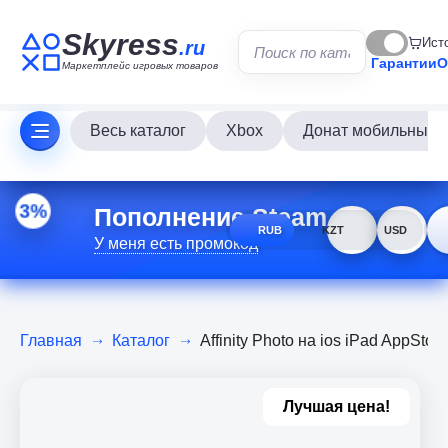
Skyress
Ист
.ru
Гарантии
О
Маркетплейс игровых товаров
Весь каталог
Xbox
Донат мобильных и
Пополнение Steam
3%
RUB
KZT
USD
У меня есть промокод
Главная
Каталог
Affinity Photo на ios iPad AppS
Лучшая цена!