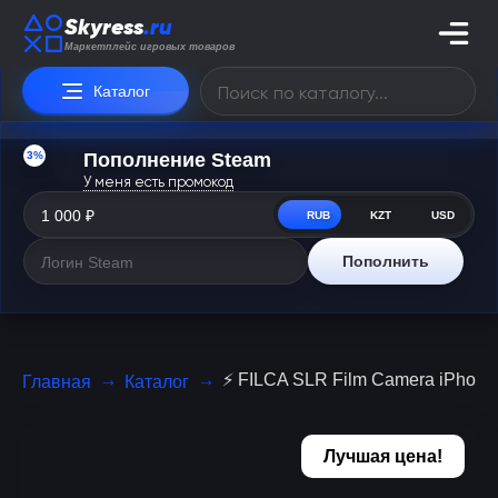
Skyress
.ru
Маркетплейс игровых товаров
Каталог
3%
Пополнение Steam
У меня есть промокод
RUB
KZT
USD
Пополнить
⚡️ FILCA SLR Film Camera iPhone 
Главная
Каталог
Лучшая цена!