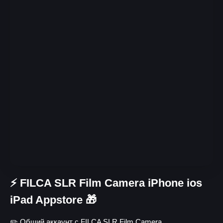
⚡️ FILCA SLR Film Camera iPhone ios
iPad Appstore 🎁
✏️ Общий аккаунт с FILCA SLR Film Camera