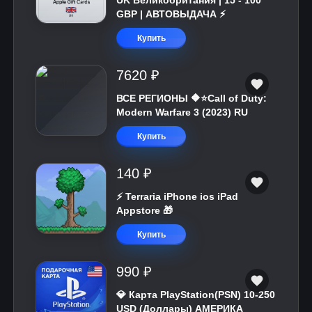
UK Великобритания | 15 - 100
GBP | АВТОВЫДАЧА ⚡️
Купить
7620 ₽
ВСЕ РЕГИОНЫ 🔶⭐Call of Duty:
Modern Warfare 3 (2023) RU
Купить
140 ₽
⚡️ Terraria iPhone ios iPad
Appstore 🎁
Купить
990 ₽
💎 Карта PlayStation(PSN) 10-250
USD (Доллары) АМЕРИКА