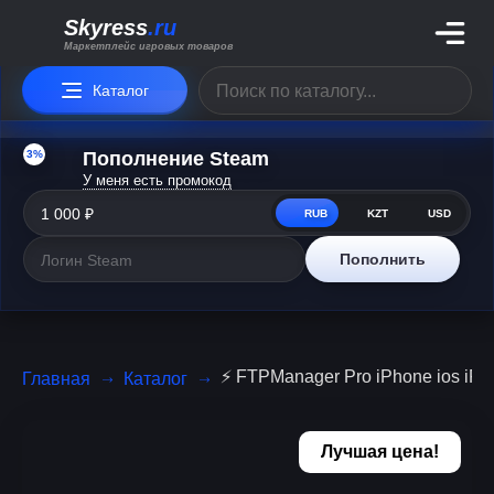
Skyress
.ru
Маркетплейс игровых товаров
Каталог
3%
Пополнение Steam
У меня есть промокод
RUB
KZT
USD
Пополнить
⚡️ FTPManager Pro iPhone ios iP
Главная
Каталог
Лучшая цена!