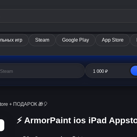
льных игр
Steam
Google Play
App Store
pstore + ПОДАРОК 🎁🎈
⚡️ ArmorPaint ios iPad Apps