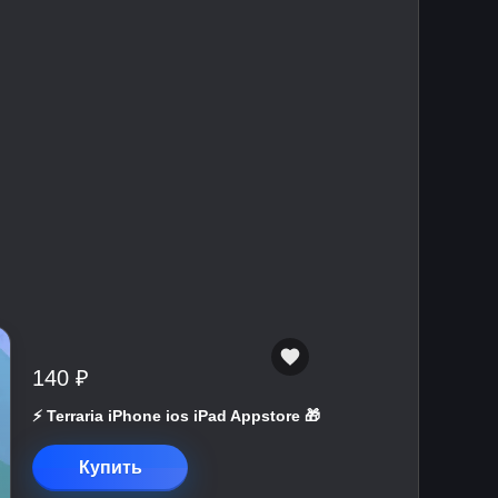
140 ₽
⚡️ Terraria iPhone ios iPad Appstore 🎁
Купить