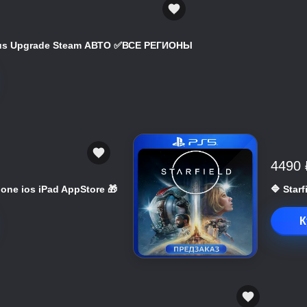
atus Upgrade Steam АВТО ✅ВСЕ РЕГИОНЫ
4490 
hone ios iPad AppStore 🎁
🔷 Star
К