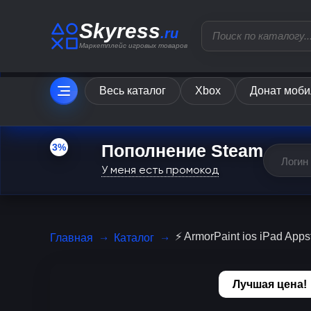
Skyress
.ru
Маркетплейс игровых товаров
Весь каталог
Xbox
Донат моби
Пополнение Steam
3%
У меня есть промокод
⚡️ ArmorPaint ios iPad Ap
Главная
Каталог
Лучшая цена!