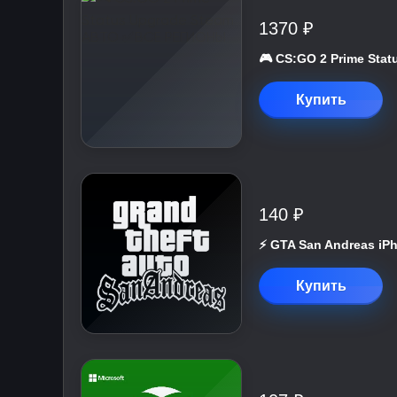
1370 ₽
🎮 CS:GO 2 Prime St
Купить
140 ₽
⚡️ GTA San Andreas iP
Купить