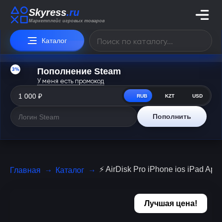
Skyress
.ru
Маркетплейс игровых товаров
Каталог
3%
Пополнение Steam
У меня есть промокод
RUB
KZT
USD
Пополнить
⚡️ AirDisk Pro iPhone ios iPad A
Главная
Каталог
Лучшая цена!