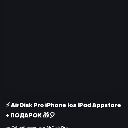
⚡️ AirDisk Pro iPhone ios iPad Appstore
+ ПОДАРОК 🎁🎈
✏️ Общий аккаунт с AirDisk Pro