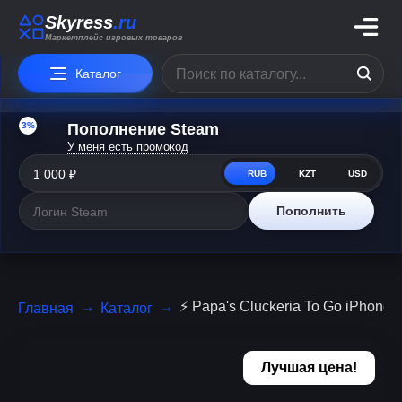
Skyress
.ru
Маркетплейс игровых товаров
Каталог
3%
Пополнение Steam
У меня есть промокод
RUB
KZT
USD
Пополнить
⚡️ Papa's Cluckeria To Go iPhone i
Главная
Каталог
Лучшая цена!