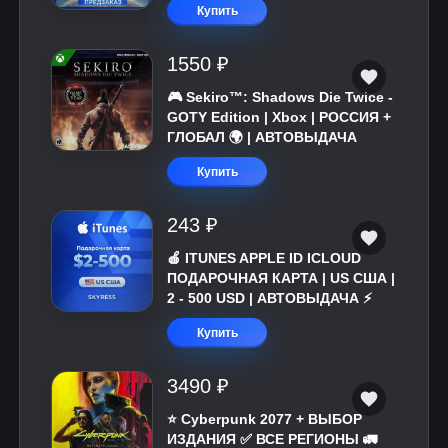
Купить
1550 ₽
🎮 Sekiro™: Shadows Die Twice -
GOTY Edition | Xbox | РОССИЯ +
ГЛОБАЛ 🌍 | АВТОВЫДАЧА
Купить
243 ₽
🍎 ITUNES APPLE ID ICLOUD
ПОДАРОЧНАЯ КАРТА | US США |
2 - 500 USD | АВТОВЫДАЧА ⚡️
Купить
3490 ₽
⭐ Cyberpunk 2077 + ВЫБОР
ИЗДАНИЯ ✅ ВСЕ РЕГИОНЫ 🚛