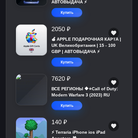
АВТОВЫДАЧА ⚡
Купить
2050 ₽
🍎 APPLE ПОДАРОЧНАЯ КАРТА |
UK Великобритания | 15 - 100
GBP | АВТОВЫДАЧА ⚡️
Купить
7620 ₽
ВСЕ РЕГИОНЫ 🔶⭐Call of Duty:
Modern Warfare 3 (2023) RU
Купить
140 ₽
⚡️ Terraria iPhone ios iPad