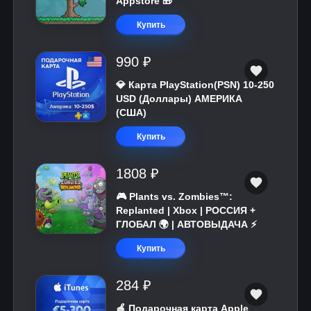
Appstore 🎁
Купить
990 ₽
💎 Карта PlayStation(PSN) 10-250
USD (Доллары) АМЕРИКА
(США)
Купить
1808 ₽
🎮 Plants vs. Zombies™:
Replanted | Xbox | РОССИЯ +
ГЛОБАЛ 🌍 | АВТОВЫДАЧА ⚡
Купить
284 ₽
🍎 Подарочная карта Apple