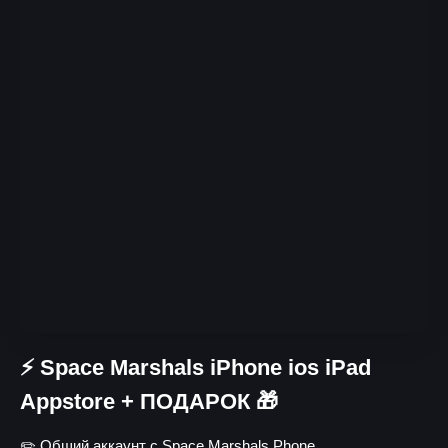
⚡️ Space Marshals iPhone ios iPad
Appstore + ПОДАРОК 🎁
✏️ Общий аккаунт с Space Marshal‪s Phone