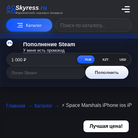
Skyress
.ru
Маркетплейс игровых товаров
Каталог
3%
Пополнение Steam
У меня есть промокод
RUB
KZT
USD
Пополнить
⚡️ Space Marshals iPhone ios iP
Главная
Каталог
Лучшая цена!