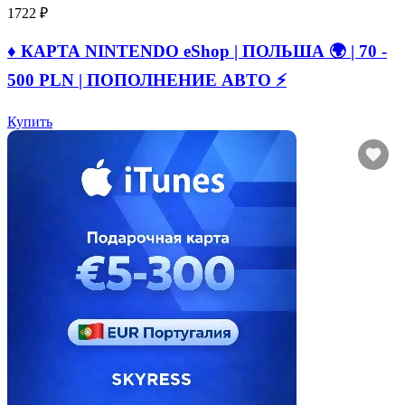
1722 ₽
♦️ КАРТА NINTENDO eShop | ПОЛЬША 🌍 | 70 -
500 PLN | ПОПОЛНЕНИЕ АВТО ⚡
Купить