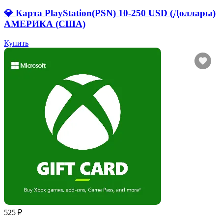
💎 Карта PlayStation(PSN) 10-250 USD (Доллары)
АМЕРИКА (США)
Купить
525 ₽