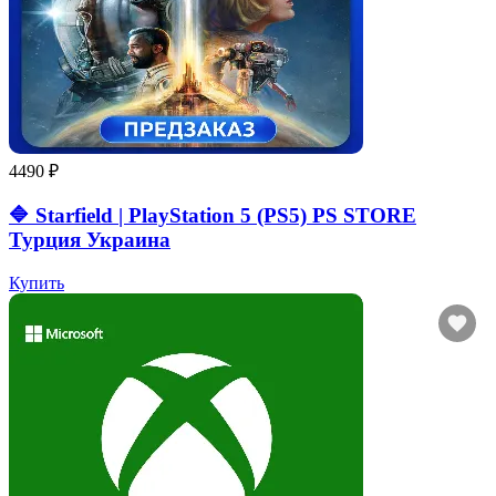
4490 ₽
🔷 Starfield | PlayStation 5 (PS5) PS STORE
Турция Украина
Купить