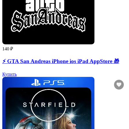
140 ₽
⚡️ GTA San Andreas iPhone ios iPad AppStore 🎁
Купить