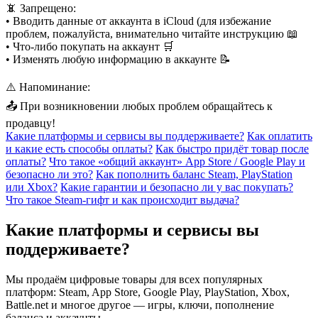
📵 Запрещено:
• Вводить данные от аккаунта в iCloud (для избежание
проблем, пожалуйста, внимательно читайте инструкцию 📖
• Что-либо покупать на аккаунт 🛒
• Изменять любую информацию в аккаунте 📝
⚠️ Напоминание:
📤 При возникновении любых проблем обращайтесь к
продавцу!
Какие платформы и сервисы вы поддерживаете?
Как оплатить
и какие есть способы оплаты?
Как быстро придёт товар после
оплаты?
Что такое «общий аккаунт» App Store / Google Play и
безопасно ли это?
Как пополнить баланс Steam, PlayStation
или Xbox?
Какие гарантии и безопасно ли у вас покупать?
Что такое Steam-гифт и как происходит выдача?
Какие платформы и сервисы вы
поддерживаете?
Мы продаём цифровые товары для всех популярных
платформ: Steam, App Store, Google Play, PlayStation, Xbox,
Battle.net и многое другое — игры, ключи, пополнение
баланса и аккаунты.