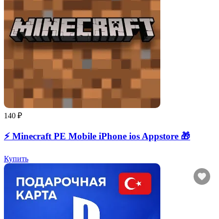
140 ₽
⚡️ Minecraft PE Mobile iPhone ios Appstore 🎁
Купить