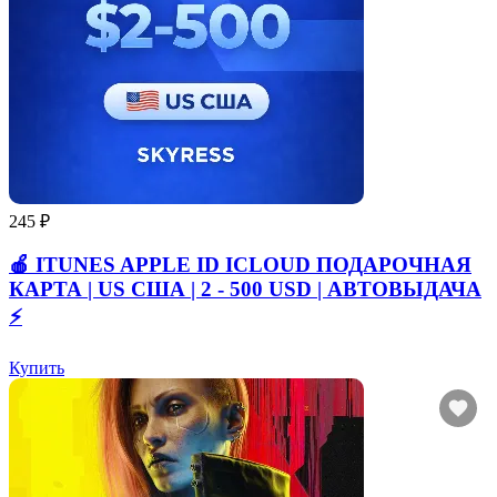
245 ₽
🍎 ITUNES APPLE ID ICLOUD ПОДАРОЧНАЯ
КАРТА | US США | 2 - 500 USD | АВТОВЫДАЧА
⚡️
Купить