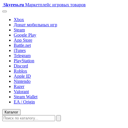
Skyress
.ru
Маркетплейс игровых товаров
Xbox
Донат мобильных игр
Steam
Google Play
App Store
Battle.net
iTunes
Telegram
PlayStation
Discord
Roblox
Apple ID
Nintendo
Razer
Valorant
Steam Wallet
EA / Origin
Каталог