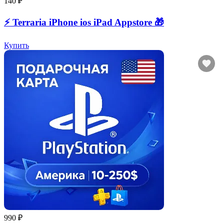
140 ₽
⚡️ Terraria iPhone ios iPad Appstore 🎁
Купить
990 ₽