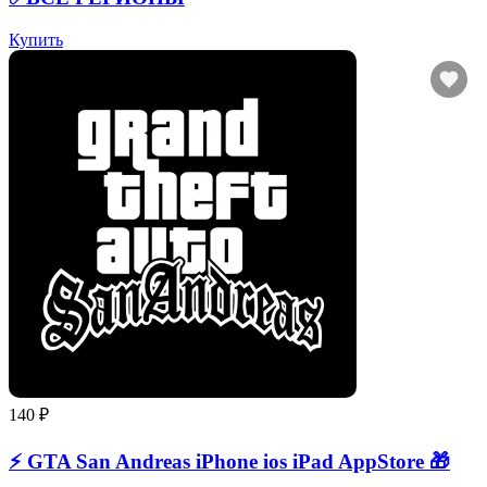
Купить
140 ₽
⚡️ GTA San Andreas iPhone ios iPad AppStore 🎁