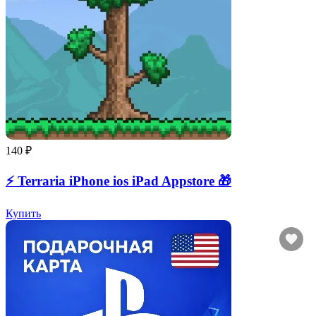
140 ₽
⚡️ Terraria iPhone ios iPad Appstore 🎁
Купить