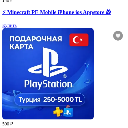
140 ₽
⚡️ Minecraft PE Mobile iPhone ios Appstore 🎁
Купить
590 ₽