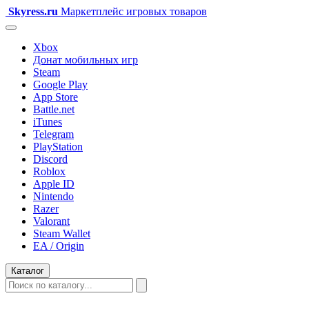
Skyress
.ru
Маркетплейс игровых товаров
Xbox
Донат мобильных игр
Steam
Google Play
App Store
Battle.net
iTunes
Telegram
PlayStation
Discord
Roblox
Apple ID
Nintendo
Razer
Valorant
Steam Wallet
EA / Origin
Каталог