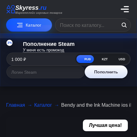
Skyress
.ru
Маркетплейс игровых товаров
Каталог
3%
Пополнение Steam
У меня есть промокод
RUB
KZT
USD
Пополнить
Главная
Каталог
Bendy and the Ink Machine ios iPh
Лучшая цена!