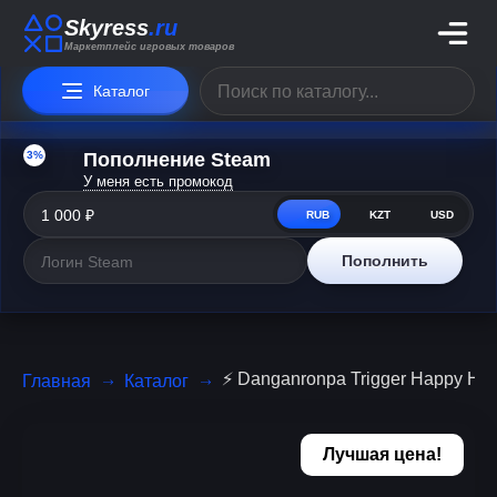
Skyress
.ru
Маркетплейс игровых товаров
Каталог
3%
Пополнение Steam
У меня есть промокод
RUB
KZT
USD
Пополнить
⚡ Danganronpa Trigger Happy Hav 
Главная
Каталог
Лучшая цена!