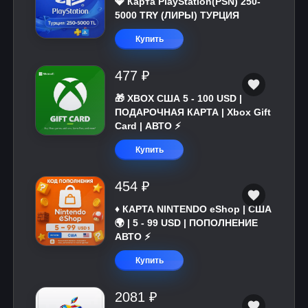
💎 Карта PlayStation(PSN) 250-
5000 TRY (ЛИРЫ) ТУРЦИЯ
Купить
477 ₽
🎁 XBOX США 5 - 100 USD |
ПОДАРОЧНАЯ КАРТА | Xbox Gift
Card | АВТО ⚡
Купить
454 ₽
♦️ КАРТА NINTENDO eShop | США
🌍 | 5 - 99 USD | ПОПОЛНЕНИЕ
АВТО ⚡
Купить
2081 ₽