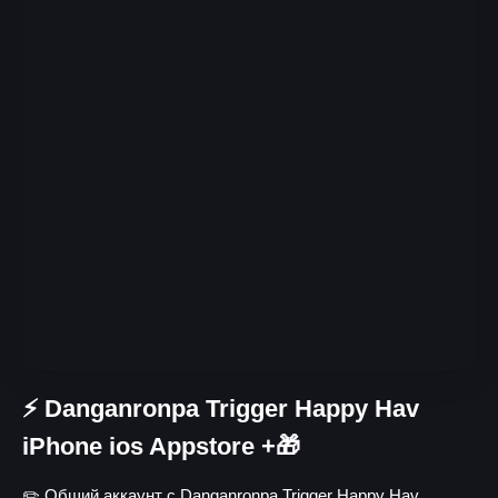
⚡ Danganronpa Trigger Happy Hav
iPhone ios Appstore +🎁
✏️ Общий аккаунт с Danganronpa Trigger Happy Hav