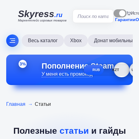
Skyress
Ист
.ru
Гарантии
О
Маркетплейс игровых товаров
Весь каталог
Xbox
Донат мобильных и
Пополнение Steam
3%
RUB
KZT
USD
У меня есть промокод
Главная
Статьи
Полезные
статьи
и гайды