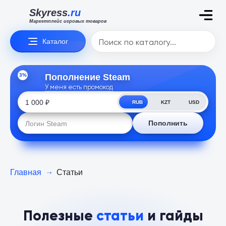
Skyress
.ru
Маркетплейс игровых товаров
Каталог
3%
Пополнение Steam
У меня есть промокод
RUB
KZT
USD
Пополнить
Главная
Статьи
Полезные
статьи
и гайды