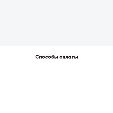
Способы оплаты
2026 © Skyress — маркетплейс игровых товаров.
Все права защищены.
Информация
Политика возврата и обмена
Публичная оферта