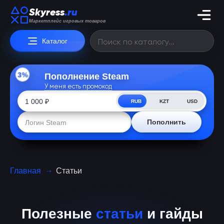
Skyress
.ru
Маркетплейс игровых товаров
Каталог
3%
Пополнение Steam
У меня есть промокод
RUB
KZT
USD
Пополнить
Главная
Статьи
Полезные
статьи
и гайды