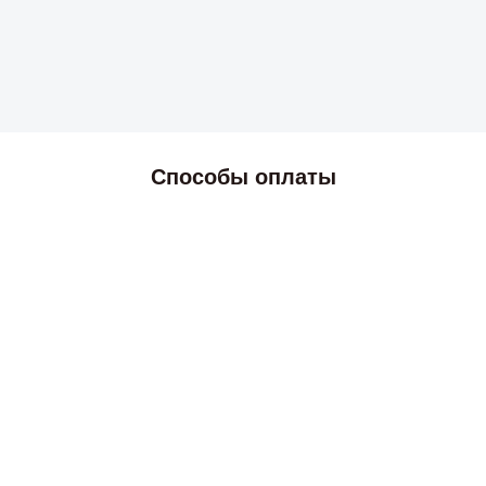
Способы оплаты
2026 © Skyress — маркетплейс игровых товаров.
Все права защищены.
Информация
Политика возврата и обмена
Публичная оферта
Политика конфиденциальности
Техническая поддержка