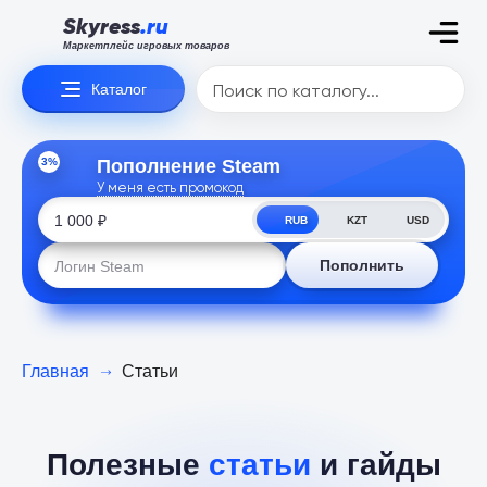
Skyress
.ru
Маркетплейс игровых товаров
Каталог
3%
Пополнение Steam
У меня есть промокод
RUB
KZT
USD
Пополнить
Главная
Статьи
Полезные
статьи
и гайды