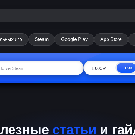
льных игр
Steam
Google Play
App Store
RUB
лезные
статьи
и га