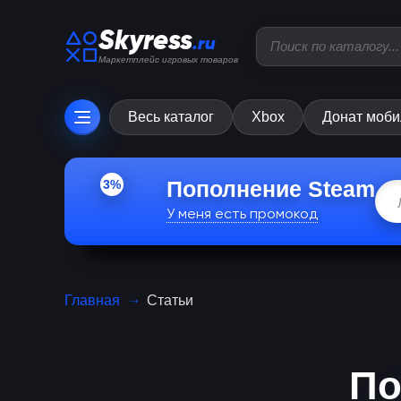
Skyress
.ru
Маркетплейс игровых товаров
Весь каталог
Xbox
Донат моби
Пополнение Steam
3%
У меня есть промокод
Главная
Статьи
По