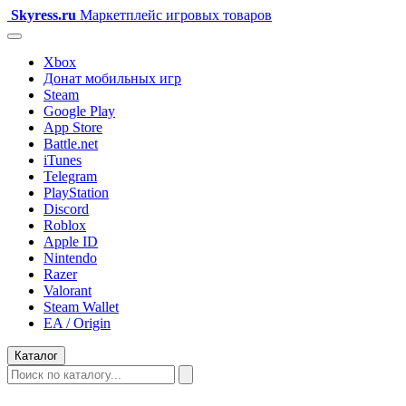
Skyress
.ru
Маркетплейс игровых товаров
Xbox
Донат мобильных игр
Steam
Google Play
App Store
Battle.net
iTunes
Telegram
PlayStation
Discord
Roblox
Apple ID
Nintendo
Razer
Valorant
Steam Wallet
EA / Origin
Каталог